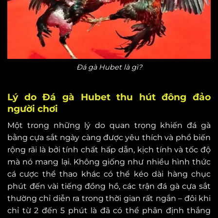
Đá gà Hubet là gì?
Lý do Đá gà Hubet thu hút đông đảo
người chơi
Một trong những lý do quan trọng khiến đá gà
bằng cựa sắt ngày càng được yêu thích và phổ biến
rộng rãi là bởi tính chất hấp dẫn, kịch tính và tốc độ
mà nó mang lại. Không giống như nhiều hình thức
cá cược thể thao khác có thể kéo dài hàng chục
phút đến vài tiếng đồng hồ, các trận đá gà cựa sắt
thường chỉ diễn ra trong thời gian rất ngắn – đôi khi
chỉ từ 2 đến 5 phút là đã có thể phân định thắng