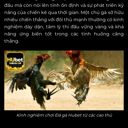
đấu mà còn nói lên tính ổn định và sự phát triển kỹ
năng của chiến kê qua thời gian. Một chú gà sở hữu
nhiều chiến thắng với đối thủ mạnh thường có kinh
nghiệm dày dặn, tâm lý thi đấu vững vàng và khả
năng ứng biến tốt trong các tình huống căng
thẳng.
Kinh nghiệm chơi Đá gà Hubet từ các cao thủ