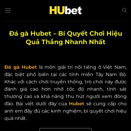
Bỏ
qua
nội
dung
Đá gà Hubet – Bí Quyết Chơi Hiệu
Quả Thắng Nhanh Nhất
Đá gà Hubet
là môn giải trí nổi tiếng ở Việt Nam,
đặc biệt phổ biến tại các tỉnh miền Tây Nam Bộ.
Khác với cách chơi truyền thống, trò chơi này được
đánh giá cao hơn nhờ tốc độ nhanh, tính sát
thương cao và khả năng thu hút người xem đông
đảo. Bài viết dưới đây của
Hubet
sẽ cung cấp cho
anh em đầy đủ các kinh nghiệm, bí quyết chơi hiệu
quả nhất.