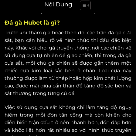
Nội Dung
Đá gà Hubet là gì?
Trước khi tham gia hoặc theo dõi các trận đá gà cựa
sắt, bạn cần hiểu rõ về hình thức thi đấu đặc biệt
này. Khác với chọi gà truyền thống, nơi các chiến kê
sử dụng cựa tự nhiên để giao chiến, thì trong đá gà
cựa sắt, mỗi chú gà chiến sẽ được gắn thêm một
chiếc cựa kim loại sắc bén ở chân. Loại cựa này
thường được làm từ thép hoặc hợp kim chất lượng
cao, được mài giũa cẩn thận để tăng độ sắc bén và
sát thương trong từng cú đá.
Việc sử dụng cựa sắt không chỉ làm tăng độ nguy
hiểm trong mỗi đòn tấn công mà còn khiến cho
diễn biến trận đấu trở nên nhanh hơn, dồn dập hơn
và khốc liệt hơn rất nhiều so với hình thức truyền