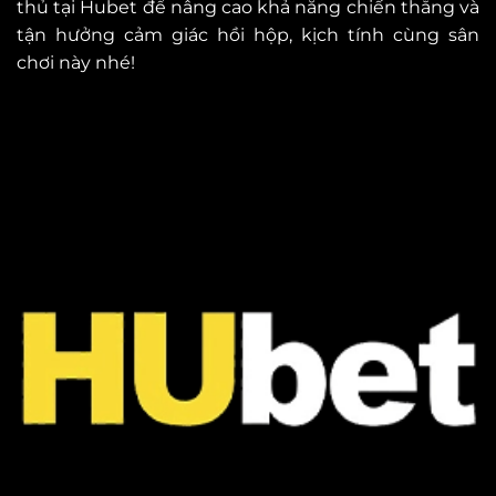
thủ tại Hubet để nâng cao khả năng chiến thắng và
tận hưởng cảm giác hồi hộp, kịch tính cùng sân
chơi này nhé!