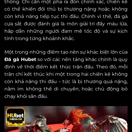
thống. Chỉ cần một pha ra đòn chính xác, chiến kê
có thể khiến đối thủ bị thương nặng hoặc không
còn khả năng tiếp tục thi đấu. Chính vì thế, đá gà
cựa sắt được đánh giá là môn giải trí đầy máu lửa,
hấp dẫn những người đam mê tốc độ và sự kịch
tính trong từng khoảnh khắc.
Một trong những điểm tạo nên sự khác biệt lớn của
Đá gà Hubet
so với các nền tảng khác chính là quy
định về thời điểm kết thúc trận đấu. Theo đó, mỗi
trận chỉ kết thúc khi một trong hai chiến kê không
còn khả năng thi đấu – tức là bị thương quá nặng,
nằm im không thể di chuyển, hoặc chủ động bỏ
chạy khỏi sân đấu.